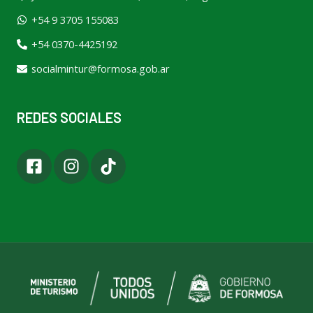
+54 9 3705 155083
+54 0370-4425192
socialmintur@formosa.gob.ar
REDES SOCIALES