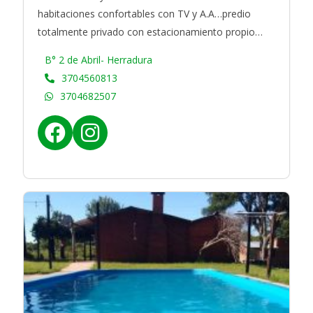
habitaciones confortables con TV y A.A…predio
totalmente privado con estacionamiento propio…
B° 2 de Abril- Herradura
3704560813
3704682507
f
i
a
n
c
s
e
t
b
a