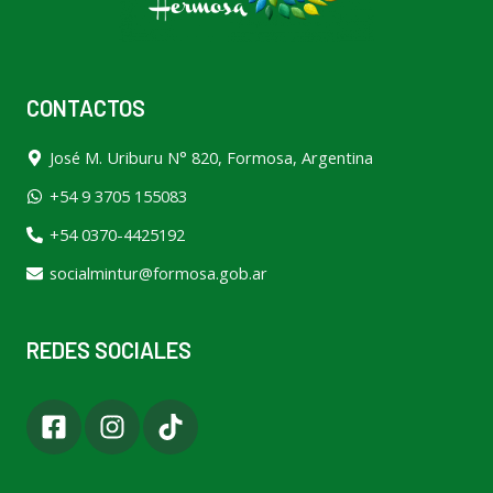
k
a
m
CONTACTOS
José M. Uriburu N° 820, Formosa, Argentina
+54 9 3705 155083
+54 0370-4425192
socialmintur@formosa.gob.ar
REDES SOCIALES