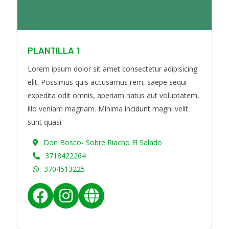
o
r
k
a
m
PLANTILLA 1
Lorem ipsum dolor sit amet consectetur adipisicing
elit. Possimus quis accusamus rem, saepe sequi
expedita odit omnis, aperiam natus aut voluptatem,
illo veniam magnam. Minima incidunt magni velit
sunt quasi
Don Bosco- Sobre Riacho El Salado
3718422264
3704513225
f
i
w