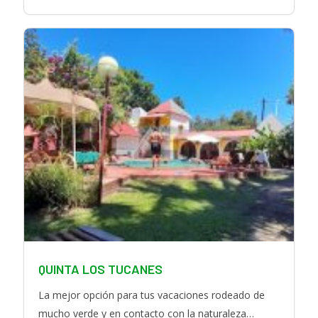
a
n
c
s
e
t
b
a
o
g
o
r
k
a
m
QUINTA LOS TUCANES
La mejor opción para tus vacaciones rodeado de
mucho verde y en contacto con la naturaleza…