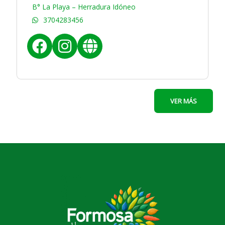
B° La Playa – Herradura Idóneo
3704283456
f
i
w
a
n
e
VER MÁS
c
s
b
e
t
b
a
o
g
o
r