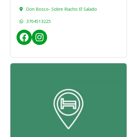
Don Bosco- Sobre Riacho El Salado
3704513225
f
i
a
n
c
s
e
t
b
a
o
g