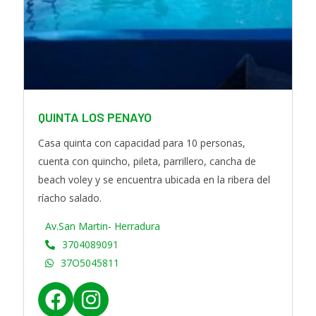
o
g
o
r
k
a
m
QUINTA LOS PENAYO
Casa quinta con capacidad para 10 personas,
cuenta con quincho, pileta, parrillero, cancha de
beach voley y se encuentra ubicada en la ribera del
ríacho salado.
Av.San Martin- Herradura
3704089091
37O5045811