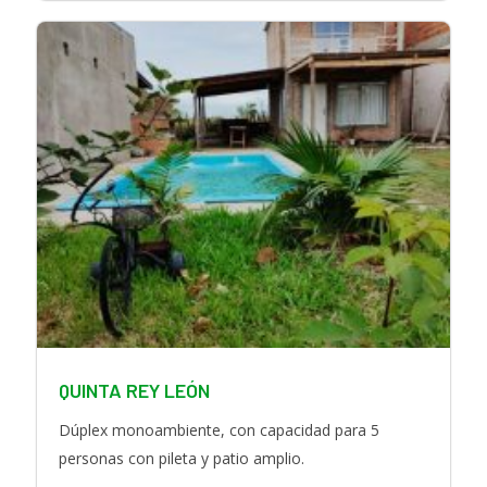
a
n
e
c
s
b
e
t
b
a
o
g
o
r
k
a
m
QUINTA REY LEÓN
Dúplex monoambiente, con capacidad para 5
personas con pileta y patio amplio.