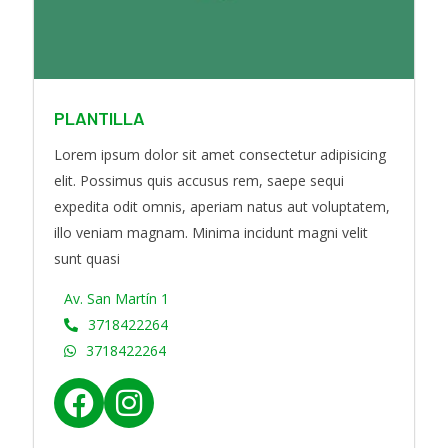
PLANTILLA
Lorem ipsum dolor sit amet consectetur adipisicing
elit. Possimus quis accusus rem, saepe sequi
expedita odit omnis, aperiam natus aut voluptatem,
illo veniam magnam. Minima incidunt magni velit
sunt quasi
Av. San Martín 1
3718422264
3718422264
f
i