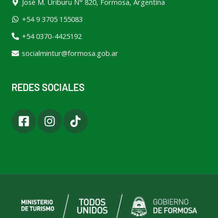
José M. Uriburu N° 820, Formosa, Argentina
+54 9 3705 155083
+54 0370-4425192
socialmintur@formosa.gob.ar
REDES SOCIALES