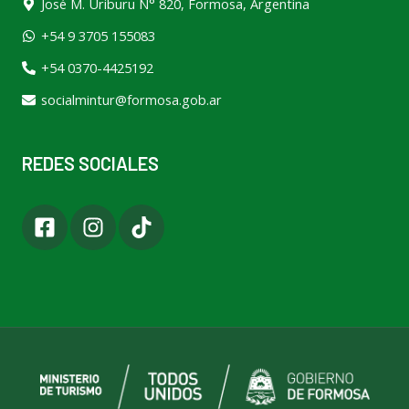
José M. Uriburu N° 820, Formosa, Argentina
+54 9 3705 155083
+54 0370-4425192
socialmintur@formosa.gob.ar
REDES SOCIALES