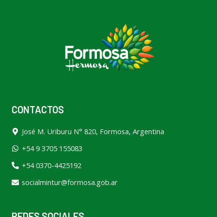
CONTACTOS
José M. Uriburu N° 820, Formosa, Argentina
+54 9 3705 155083
+54 0370-4425192
socialmintur@formosa.gob.ar
REDES SOCIALES