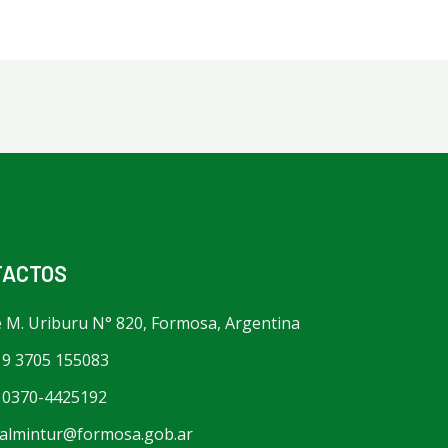
TACTOS
é M. Uriburu N° 820, Formosa, Argentina
 9 3705 155083
 0370-4425192
ialmintur@formosa.gob.ar