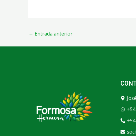
←
Entrada anterior
CON
Jos
+54
+54
soc