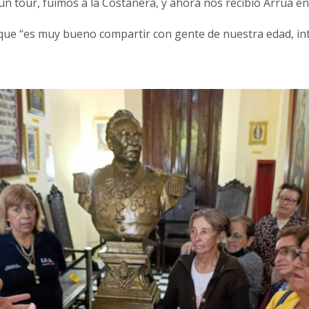
n tour, fuimos a la Costanera, y ahora nos recibió Arrúa en
 que “es muy bueno compartir con gente de nuestra edad, in