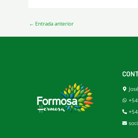
←
Entrada anterior
CON
Jos
+54
+54
soc