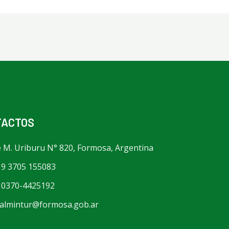
TACTOS
é M. Uriburu N° 820, Formosa, Argentina
 9 3705 155083
 0370-4425192
ialmintur@formosa.gob.ar