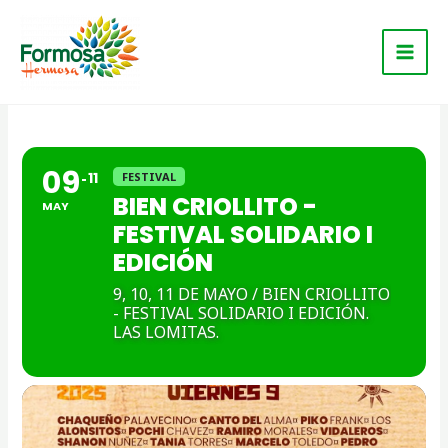
Ir
Main
al
Men
contenido
09
11
FESTIVAL
BIEN CRIOLLITO -
MAY
FESTIVAL SOLIDARIO I
EDICIÓN
9, 10, 11 DE MAYO / BIEN CRIOLLITO
- FESTIVAL SOLIDARIO I EDICIÓN.
LAS LOMITAS.