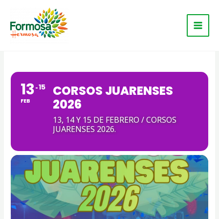
Ir
Main
al
Men
contenido
13
15
CORSOS JUARENSES
2026
FEB
13, 14 Y 15 DE FEBRERO / CORSOS
JUARENSES 2026.