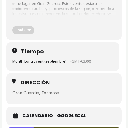
tiene lugar en Gran Guardia. Este evento destaca las
tradiciones rurales y gauchescas de la región, ofreciendo a
los asistentes una experiencia cultural enriquecedora. Se
ha consolidado como una cita imperdible para quienes
desean sumergirse en las tradiciones y costumbres
argentinas, en un ambiente festivo que celebra la identidad
MÁS
nacional.
Tiempo
Month Long Event (septiembre)
(GMT-03:00)
DIRECCIÓN
Gran Guardia, Formosa
CALENDARIO
GOOGLECAL