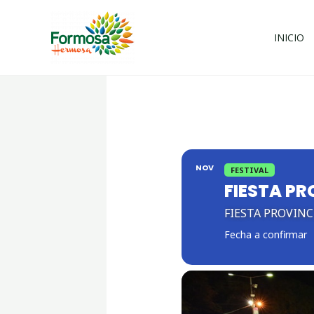
Ir
al
INICIO
contenido
NOV
FESTIVAL
FIESTA PR
FIESTA PROVINC
Fecha a confirmar