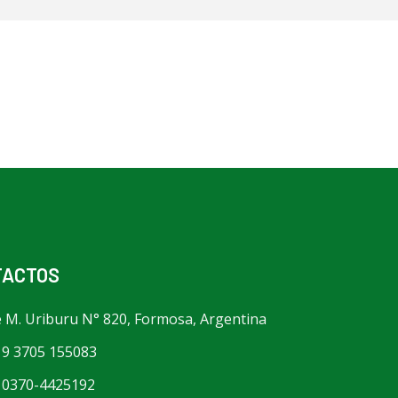
TACTOS
é M. Uriburu N° 820, Formosa, Argentina
 9 3705 155083
 0370-4425192