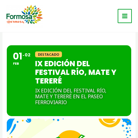
Ir
Main
al
Men
contenido
01
02
DESTACADO
IX EDICIÓN DEL
FEB
FESTIVAL RÍO, MATE Y
TERERÉ
IX EDICIÓN DEL FESTIVAL RÍO,
MATE Y TERERÉ EN EL PASEO
FERROVIARIO