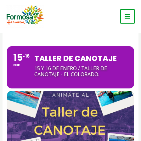
Ir
Main
al
Men
contenido
15
16
TALLER DE CANOTAJE
ENE
15 Y 16 DE ENERO / TALLER DE
CANOTAJE - EL COLORADO.