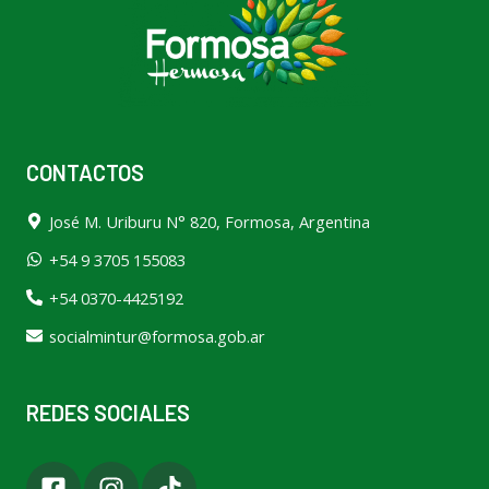
CONTACTOS
José M. Uriburu N° 820, Formosa, Argentina
+54 9 3705 155083
+54 0370-4425192
socialmintur@formosa.gob.ar
REDES SOCIALES