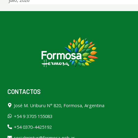
julio, 2026
CONTACTOS
José M. Uriburu N° 820, Formosa, Argentina
+54 9 3705 155083
+54 0370-4425192
socialmintur@formosa.gob.ar