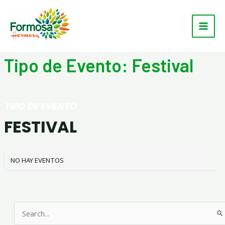
Ir
Main
al
Men
contenido
Tipo de Evento: Festival
TIPO DE EVENTO
FESTIVAL
NO HAY EVENTOS
Buscar