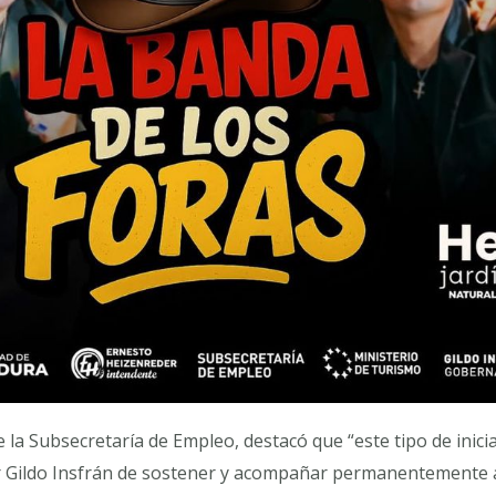
 la Subsecretaría de Empleo, destacó que “este tipo de inicia
or Gildo Insfrán de sostener y acompañar permanentemente